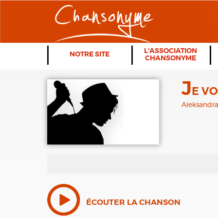
L'ASSOCIATION
NOTRE SITE
CHANSONYME
J
E VO
Aleksandra
ÉCOUTER LA CHANSON