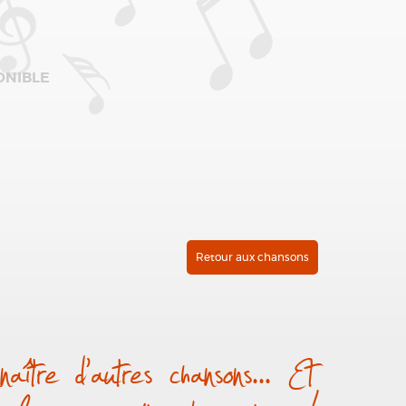
ONIBLE
Retour aux chansons
aître d’autres chansons... Et