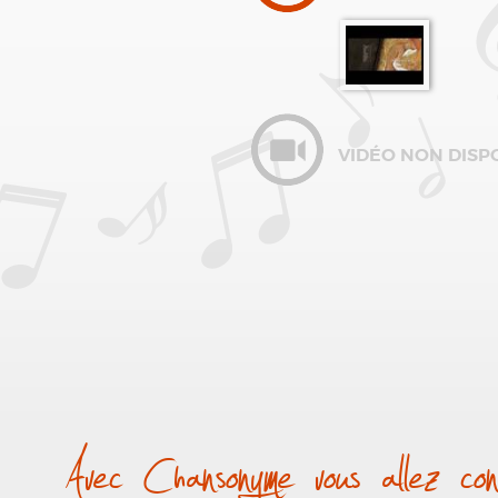
VIDÉO NON DISP
Avec Chansonyme vous allez conn