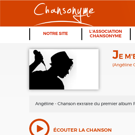
L'ASSOCIATION
NOTRE SITE
CHANSONYME
J
E M'
(Angéline 
Angéline - Chanson extraite du premier album Fe
ÉCOUTER LA CHANSON