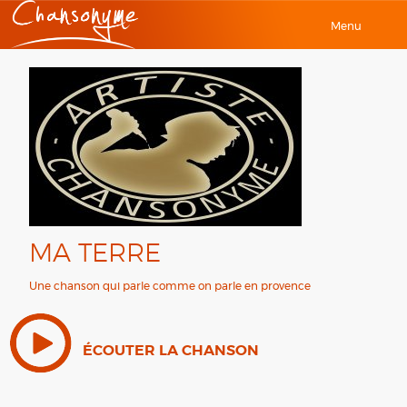
Menu
MA TERRE
Une chanson qui parle comme on parle en provence
ÉCOUTER LA CHANSON